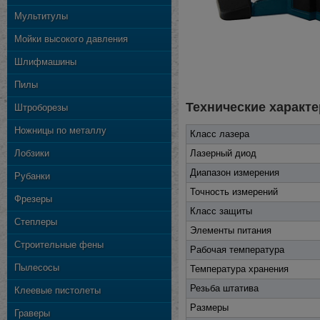
Мультитулы
Мойки высокого давления
Шлифмашины
Пилы
Технические характе
Штроборезы
Ножницы по металлу
Класс лазера
Лобзики
Лазерный диод
Диапазон измерения
Рубанки
Точность измерений
Фрезеры
Класс защиты
Степлеры
Элементы питания
Строительные фены
Рабочая температура
Пылесосы
Температура хранения
Резьба штатива
Клеевые пистолеты
Размеры
Граверы