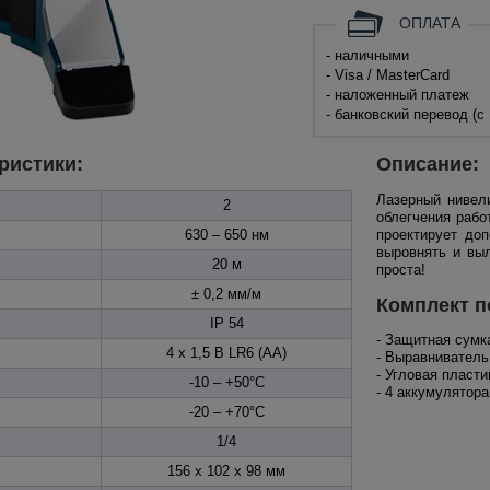
ОПЛАТА
- наличными
- Visa / MasterCard
- наложенный платеж
- банковский перевод (с
ристики:
Описание:
Лазерный нивел
2
облегчения рабо
630 – 650 нм
проектирует до
выровнять и выл
20 м
проста!
± 0,2 мм/м
Комплект п
IP 54
- Защитная сумк
4 x 1,5 В LR6 (AA)
- Выравниватель
- Угловая пласт
-10 – +50°C
- 4 аккумулятора
-20 – +70°C
1/4
156 x 102 x 98 мм