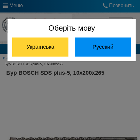
Меню
Позвонить
Оберіть мову
Українська
Русский
Каталог продукции
Инструмент Bosch
Принадлежности Bosch
Буры Bosch SDS+
Бур BOSCH SDS plus-5, 10x200x265
Бур BOSCH SDS plus-5, 10x200x265