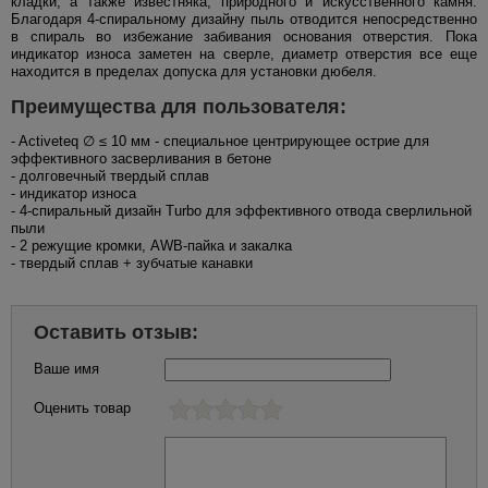
кладки, а также известняка, природного и искусственного камня.
Благодаря 4-спиральному дизайну пыль отводится непосредственно
в спираль во избежание забивания основания отверстия. Пока
индикатор износа заметен на сверле, диаметр отверстия все еще
находится в пределах допуска для установки дюбеля.
Преимущества для пользователя:
- Activeteq ∅ ≤ 10 мм - специальное центрирующее острие для
эффективного засверливания в бетоне
- долговечный твердый сплав
- индикатор износа
- 4-спиральный дизайн Turbo для эффективного отвода сверлильной
пыли
- 2 режущие кромки, AWB-пайка и закалка
- твердый сплав + зубчатые канавки
Оставить отзыв:
Ваше имя
Оценить товар