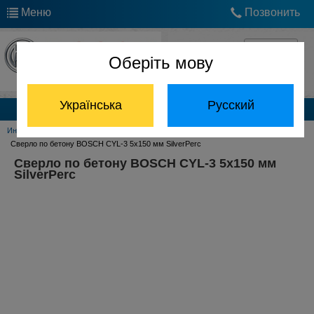
Меню
Позвонить
Оберіть мову
Українська
Русский
Каталог продукции
Инструмент Bosch
Принадлежности Bosch
Сверла по бетону Bosch
Сверло по бетону BOSCH CYL-3 5x150 мм SilverPerc
Сверло по бетону BOSCH CYL-3 5x150 мм
SilverPerc