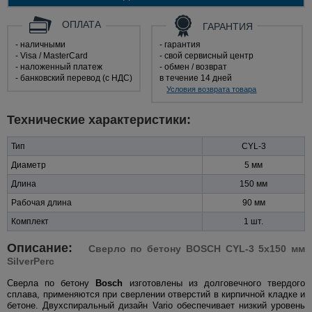
ОПЛАТА
ГАРАНТИЯ
- наличными
- гарантия
- Visa / MasterCard
- свой сервисный центр
- наложенный платеж
- обмен / возврат
- банковский перевод (с НДС)
в течение 14 дней
Условия возврата товара
Технические характеристики:
Тип
CYL-3
Диаметр
5 мм
Длина
150 мм
Рабочая длина
90 мм
Комплект
1 шт.
Описание:
Сверло по бетону BOSCH CYL-3 5x150 мм
SilverPerc
Сверла по бетону
Bosch
изготовлены из долговечного твердого
сплава, применяются при сверлении отверстий в кирпичной кладке и
бетоне. Двухспиральный дизайн Vario обеспечивает низкий уровень