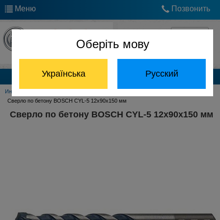
Меню
Позвонить
Оберіть мову
Українська
Русский
Каталог продукции
Инструмент Bosch
Принадлежности Bosch
Сверла по бетону Bosch
Сверло по бетону BOSCH CYL-5 12x90x150 мм
Сверло по бетону BOSCH CYL-5 12x90x150 мм