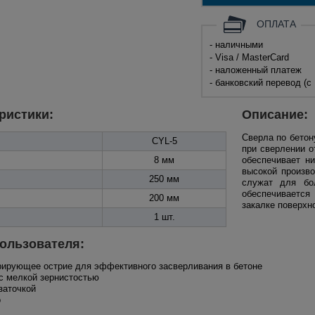
ОПЛАТА
- наличными
- Visa / MasterCard
- наложенный платеж
- банковский перевод (с
ристики:
Описание:
Сверла по бето
CYL-5
при сверлении о
8 мм
обеспечивает н
высокой произв
250 мм
служат для бо
обеспечивается
200 мм
закалке поверхн
1 шт.
ользователя:
нтрирующее острие для эффективного засверливания в бетоне
с мелкой зернистостью
заточкой
o