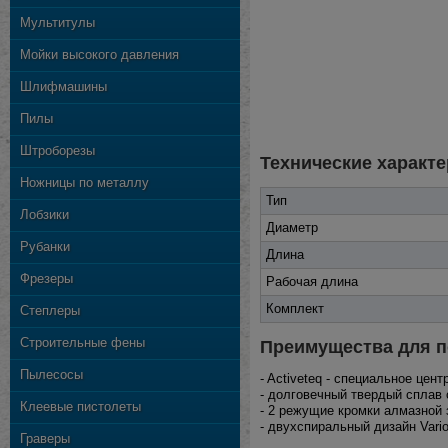
Мультитулы
Мойки высокого давления
Шлифмашины
Пилы
Штроборезы
Технические характе
Ножницы по металлу
Тип
Лобзики
Диаметр
Рубанки
Длина
Фрезеры
Рабочая длина
Комплект
Степлеры
Строительные фены
Преимущества для п
Пылесосы
- Activeteq - специальное це
- долговечный твердый сплав 
Клеевые пистолеты
- 2 режущие кромки алмазной 
- двухспиральный дизайн Vari
Граверы