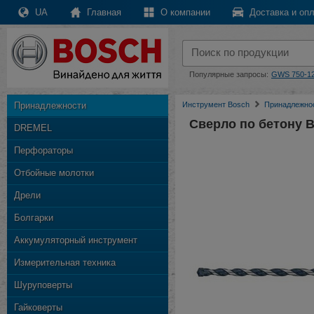
UA
Главная
О компании
Доставка и опл
Популярные запросы:
GWS 750-1
Принадлежности
Инструмент Bosch
Принадлежно
Сверло по бетону 
DREMEL
Перфораторы
Отбойные молотки
Дрели
Болгарки
Аккумуляторный инструмент
Измерительная техника
Шуруповерты
Гайковерты