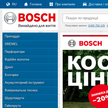
RU
Головна
Про компанію
Доставка і о
Популярні запити:
GWS 750-125
Приладдя
DREMEL
Перфоратори
Відбійні молотки
Дрилі
Болгарки
Акумуляторний інструмент
Вимірювальна техніка
Шурупокрути
Гайкокрути