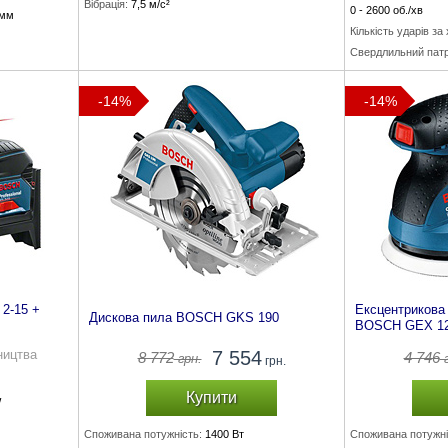
Вібрація:
7,5 м/с²
0 - 2600 об./хв
 мм
Кількість ударів за
Свердлильний патр
Крутний момент (тв
100 Нм
-14%
-14%
 2-15 +
Ексцентриков
Дискова пила BOSCH GKS 190
BOSCH GEX 12
ництва
7 554
8 772
4 746
грн.
г
грн.
Купити
W
Споживана потужність:
1400 Вт
Споживана потужні