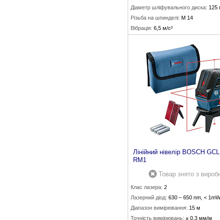
Діаметр шліфувального диска:
125
Різьба на шпинделі:
М 14
Вібрація:
6,5 м/с²
Лінійний нівелір BOSCH GCL
RM1
Товар знято з вироб
Клас лазера:
2
Лазерний діод:
630 – 650 nm, < 1m
Діапазон вимірювання:
15 м
Точність вимірювань:
± 0,3 мм/м