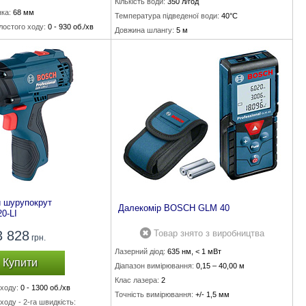
Кількість води:
350 л/год
ка:
68 мм
Температура підведеної води:
40°C
лостого ходу:
0 - 930 об./хв
Довжина шлангу:
5 м
- 4200 уд./хв
 шурупокрут
Далекомір BOSCH GLM 40
0-LI
3 828
Товар знято з виробництва
грн.
Лазерний діод:
635 нм, < 1 мВт
Купити
Діапазон вимірювання:
0,15 – 40,00 м
Клас лазера:
2
ходу:
0 - 1300 об./хв
Точність вимірювання:
+/- 1,5 мм
ходу - 2-га швидкість: