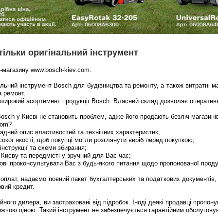
 тільки оригінальний інструмент
-магазину www.bosch-kiev.com.
ьний інструмент Bosch для будівництва та ремонту, а також витратні м
а ремонт.
 широкий асортимент продукції Bosch. Власний склад дозволяє оператив
Bosch у Києві не становить проблем, адже його продають безліч магазині
com?
ладний опис властивостей та технічних характеристик;
сокої якості, щоб покупці могли розглянути виріб перед покупкою;
 інструкції та схеми збирання;
 Києву та передмісті у зручний для Вас час;
ові проконсультувати Вас з будь-якого питання щодо пропонованої продук
оплат, надаємо повний пакет бухгалтерських та податкових документів
овий кредит.
йного дилера, ви застраховані від підробок. Іноді деякі продавці пропо
ижчою ціною. Такий інструмент не забезпечується гарантійним обслугову