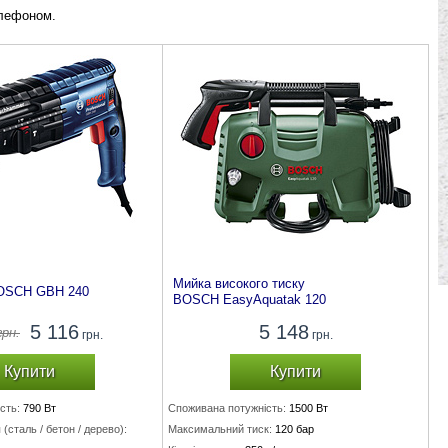
елефоном.
Мийка високого тиску
OSCH GBH 240
BOSCH EasyAquatak 120
5 116
5 148
рн.
грн.
грн.
Купити
Купити
сть:
790 Вт
Споживана потужність:
1500 Вт
(сталь / бетон / дерево):
Максимальний тиск:
120 бар