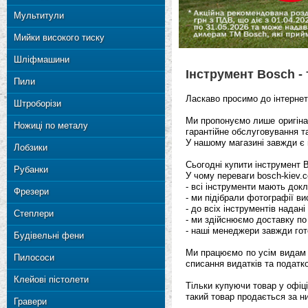
Мультитули
Мийки високого тиску
Шліфмашини
Інструмент Bosch -
Пили
Ласкаво просимо до інтернет
Штроборізи
Ми пропонуємо лише оригінал
Ножиці по металу
гарантійне обслуговування т
У нашому магазині завжди є
Лобзики
Сьогодні купити інструмент 
Рубанки
У чому переваги bosch-kiev.
- всі інструменти мають док
Фрезери
- ми підібрали фотографії ви
- до всіх інструментів надані
Степлери
- ми здійснюємо доставку по
- наші менеджери завжди гот
Будівельні фени
Ми працюємо по усім видам 
Пилососи
списання видатків та податк
Клейові пістолети
Тільки купуючи товар у офіці
такий товар продається за н
Гравери