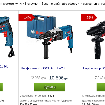
 Ви можете купити інструмент Bosch онлайн або оформити замовлення т
-14%
-29%
13 RE
Перфоратор BOSCH GBH 2-28
Перфоратор B
10 596
12 288
7 242
грн.
г
грн.
Купити
Споживана потужність:
880 Вт
Споживана потужні
./хв
Діаметр свердління (сталь / бетон / дерево):
Діаметр свердління 
13 / 28 / 30 мм
13 / 24 / 30 мм