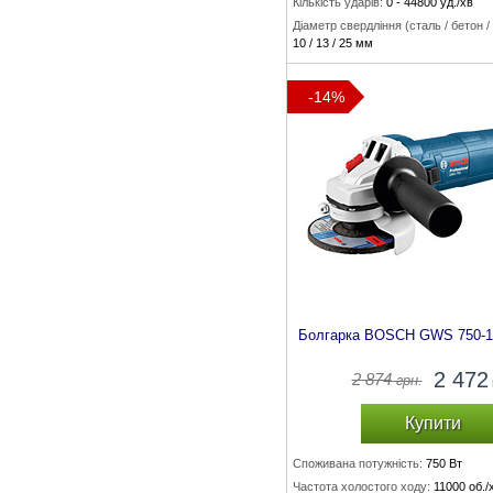
Кількість ударів:
0 - 44800 уд./хв
Діаметр свердління
(сталь / бетон /
10 / 13 / 25 мм
Максимальний крутний момент:
10
-14%
Болгарка BOSCH GWS 750-1
2 472
2 874
грн.
Купити
Споживана потужність:
750 Вт
Частота холостого ходу:
11000 об./