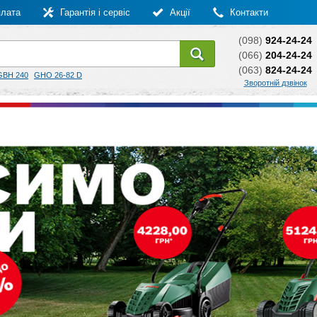
плата
Гарантія і сервіс
Акції
Контакти
(098)
924-24-24
(066)
204-24-24
(063)
824-24-24
GBH 240
GHO 26-82 D
Зворотній дзвінок