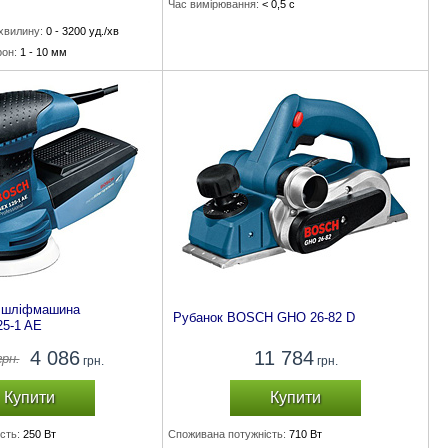
Час вимірювання:
< 0,5 с
 хвилину:
0 - 3200 уд./хв
он:
1 - 10 мм
ердий/м'який матеріал):
а шліфмашина
Рубанок BOSCH GHO 26-82 D
5-1 AE
4 086
11 784
рн.
грн.
грн.
Купити
Купити
сть:
250 Вт
Споживана потужність:
710 Вт