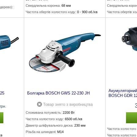
Свердлильна коронка:
68 мм
Свердлильна корон
 дерево)
:
Частота обертів холостого ходу:
0 - 900 об./хв
Частота обертів хо
,8 Нм
Кількість ударів:
0 - 4000 уд./хв
Кількість ударів:
0 
Акумуляторний
25
Болгарка BOSCH GWS 22-230 JH
BOSCH GDR 12
Товар знято з виробництва
грн.
Споживана потужність:
2200 Вт
Частота холостого ходу:
6500 об./хв
Діаметр шліфувального диска:
230 мм
Частота холостого 
Різьба на шпинделі:
M14
хв
Частота холостого 