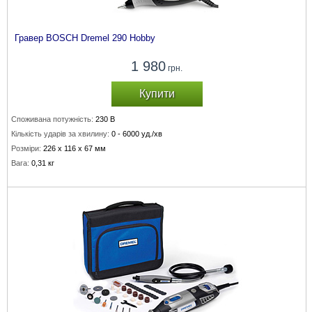
Гравер BOSCH Dremel 290 Hobby
1 980
грн.
Купити
Споживана потужність:
230 В
Кількість ударів за хвилину:
0 - 6000 уд./хв
Розміри:
226 х 116 х 67 мм
Вага:
0,31 кг