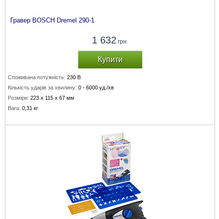
Гравер BOSCH Dremel 290-1
1 632
грн.
Купити
Споживана потужність:
230 В
Кількість ударів за хвилину:
0 - 6000 уд./хв
Розміри:
223 х 115 х 67 мм
Вага:
0,31 кг