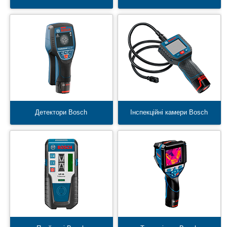
Детектори Bosch
Інспекційні камери Bosch