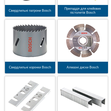
Приладдя для клейових
Свердлильні патрони Bosch
пістолетів Bosch
Свердлильні коронки Bosch
Алмазні диски Bosch