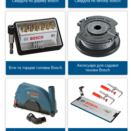
Свердла по дереву Bosch
Свердла по бетону Bosch
Аксесуари для садової
Біти та торцеві головки Bosch
техніки Bosch