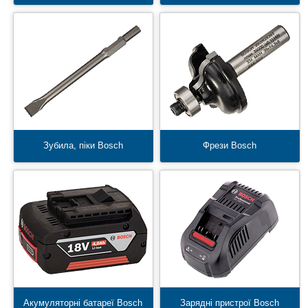
Зубила, піки Bosch
Фрези Bosch
Акумуляторні батареї Bosch
Зарядні пристрої Bosch