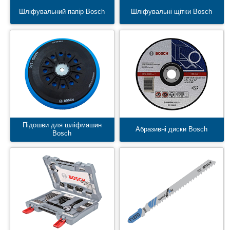
Шліфувальний папір Bosch
Шліфувальні щітки Bosch
Підошви для шліфмашин
Абразивні диски Bosch
Bosch