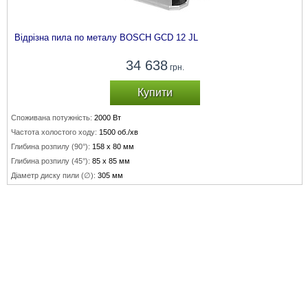
Відрізна пила по металу BOSCH GCD 12 JL
34 638
грн.
Купити
Споживана потужність:
2000 Вт
Частота холостого ходу:
1500 об./хв
Глибина розпилу (90°):
158 х 80 мм
Глибина розпилу (45°):
85 x 85 мм
Діаметр диску пили (∅):
305 мм