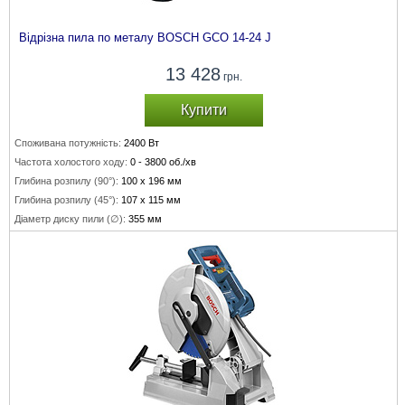
Відрізна пила по металу BOSCH GCO 14-24 J
13 428
грн.
Купити
Споживана потужність:
2400 Вт
Частота холостого ходу:
0 - 3800 об./хв
Глибина розпилу (90°):
100 x 196 мм
Глибина розпилу (45°):
107 x 115 мм
Діаметр диску пили (∅):
355 мм