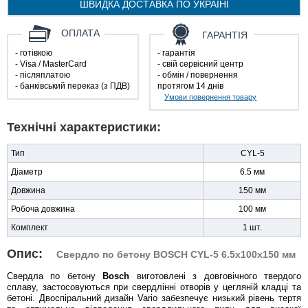
ШВИДКА ДОСТАВКА ПО
УКРАЇНІ
ОПЛАТА
ГАРАНТІЯ
- готівкою
- гарантія
- Visa / MasterCard
- свій сервісний центр
- післяплатою
- обмін / повернення
- банківський переказ (з ПДВ)
протягом 14 днів
Умови повернення товару
Технічні характеристики:
Тип
CYL-5
Діаметр
6.5 мм
Довжина
150 мм
Робоча довжина
100 мм
Комплект
1 шт.
Опис:
Свердло по бетону BOSCH CYL-5 6.5x100x150 мм
Свердла по бетону
Bosch
виготовлені з довговічного твердого
сплаву, застосовуються при свердлінні отворів у цегляній кладці та
бетоні. Двоспіральний дизайн Vario забезпечує низький рівень тертя