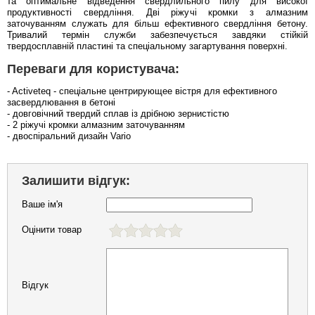
та оптимальне відведення свердлильного пилу для високої
продуктивності свердління. Дві ріжучі кромки з алмазним
заточуванням служать для більш ефективного свердління бетону.
Тривалий термін служби забезпечується завдяки стійкій
твердосплавній пластині та спеціальному загартування поверхні.
Переваги для користувача:
- Activeteq - спеціальне центрирующее вістря для ефективного
засвердлювання в бетоні
- довговічний твердий сплав із дрібною зернистістю
- 2 ріжучі кромки алмазним заточуванням
- двоспіральний дизайн Vario
Залишити відгук:
Ваше ім'я
Оцінити товар
Відгук